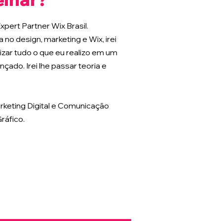
xpert Partner Wix Brasil.
no design, marketing e Wix, irei
lizar tudo o que eu realizo em um
ado. Irei lhe passar teoria e
eting Digital e Comunicação
ráfico.