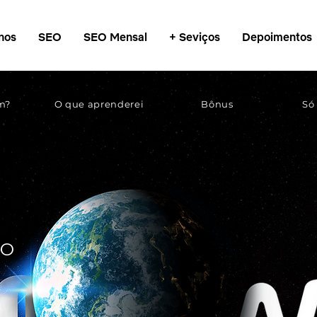
nos
SEO
SEO Mensal
+ Seviços
Depoimentos
m?
O que aprenderei
Bônus
Só
TO