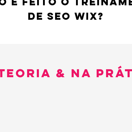
 É FEITO O TREINAM
de seo wix?
teoria & na PRÁ