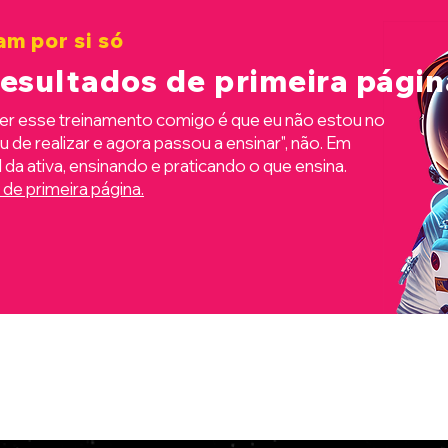
am por si só
resultados de primeira págin
er esse treinamento comigo é que eu não estou no
 de realizar e agora passou a ensinar", não. Em
da ativa, ensinando e praticando o que ensina.
 de primeira página
.