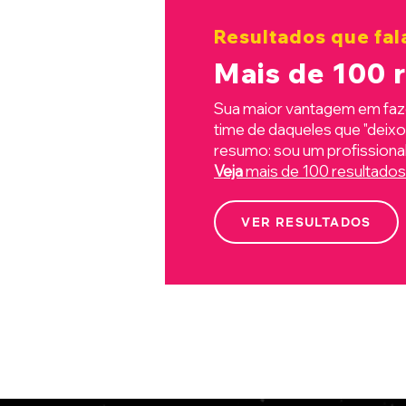
Resultados que fal
Mais de 100 
Sua maior vantagem em faz
time de daqueles que "deixou
resumo: sou um profissional 
Veja
mais de 100 resultados
VER RESULTADOS