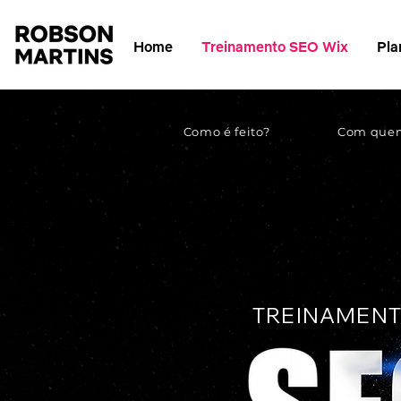
Home
Treinamento SEO Wix
Pla
Como é feito?
Com que
TREINAMEN