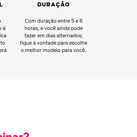
l
Duração
m
Com
duração
entre 5 e 6
o à
horas, e você ainda pode
ica
fazer em dias alternados;
to
fique à vontade para escolhe
erá
o melhor modelo para você.
einar?