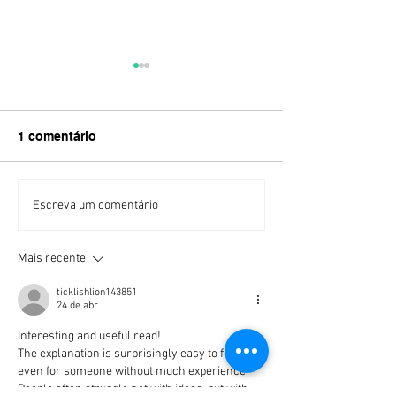
1 comentário
Se você quer que o
Site Wix apare
Escreva um comentário
Google saiba do que se
Google?
trata a sua página,
Mais recente
adicione a tag H1, hoje,
agora!
ticklishlion143851
24 de abr.
Interesting and useful read! 
The explanation is surprisingly easy to follow, 
even for someone without much experience. 
People often struggle not with ideas, but with 