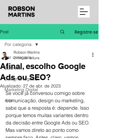
Post
Registre-se
Por categoria:
Robson Martins
Por categoria:
2 min de leitura
Afinal, escolho Google
SEO Wix
Ads ou SEO?
Design&Negócio
Atualizado:
27 de abr. de 2023
Marketing Digital
Se você já conversou comigo sobre 
comunicação, design ou marketing, 
Arte
sabe que a resposta é: depende. Isso 
porque temos muitas variantes dentro 
da decisão entre Google Ads ou SEO. 
Mas vamos direto ao ponto como 
sempre faço. Antes, claro, vamos 