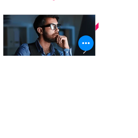
Robson Martins
3 min de leitura
Por que o meu site Wix não fica
igual o da referência que eu
peguei?
Estava ansioso para escrever sobre isso.
Primeiro serei bem direto e depois