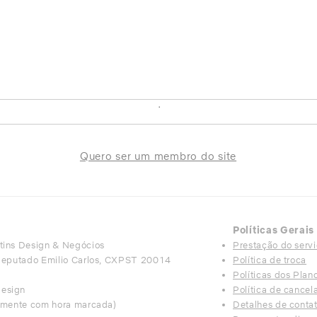
 PARTE DA MINHA LISTA DE CON
.
Quero ser um membro do site
Políticas Gerais
ins Design & Negócios
Prestação do serv
Deputado Emilio Carlos, CXPST 20014
Política de troca
Políticas dos Pla
design
Política de cance
omente com hora marcada)
Detalhes de conta