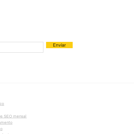
TATO
S
Enviar
iço
nos SEO mensal
lamento
to