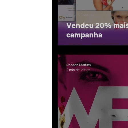
Design&Negócio
Vendeu 20% mais
campanha
Robson Martins
2 min de leitura