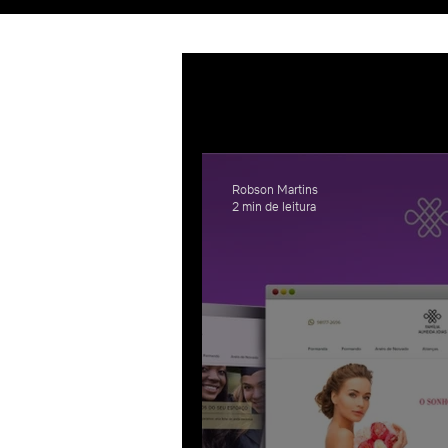
Por categoria:
SEO Wix
Des
Robson Martins
2 min de leitura