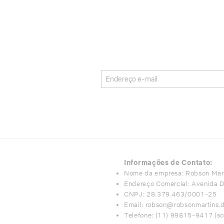
FAÇA
Informações de Contato:
Nome da empresa: Robson Mart
Endereço Comercial: Avenida 
CNPJ: 28.379.463/0001-25
Email:
robson@robsonmartins.
Telefone: (11) 99815-9417 (s