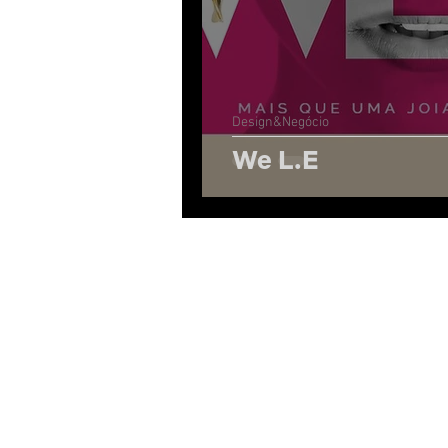
Design&Negócio
We L.E