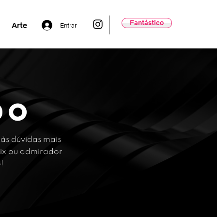
Fantástico
Arte
Entrar
do
às dúvidas mais
 Wix ou admirador
o!